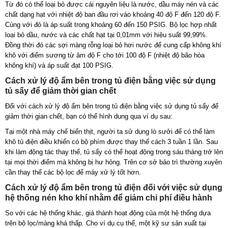
Từ đó có thể loại bỏ được cái nguyên liệu là nước, dầu máy nén và các
chất dạng hạt với nhiệt độ ban đầu rơi vào khoảng 40 độ F đến 120 độ F.
Cùng với đó là áp suất trong khoảng 60 đến 150 PSIG. Bộ lọc hợp nhất
loại bỏ dầu, nước và các chất hạt tại 0,01mm với hiệu suất 99,99%.
Đồng thời đó các sợi màng rỗng loại bỏ hơi nước để cung cấp không khí
khô với điểm sương từ âm độ F cho tới 100 độ F (nhiệt độ bão hòa
không khí) và áp suất đạt 100 PSIG.
Cách xử lý độ ẩm bên trong tủ điện bằng việc sử dụng
tủ sấy để giảm thời gian chết
Đối với cách xử lý độ ẩm bên trong tủ điện bằng việc sử dụng tủ sấy để
giảm thời gian chết, bạn có thể hình dung qua ví dụ sau:
Tại một nhà máy chế biến thịt, người ta sử dụng lò sưởi để có thể làm
khô tủ điện điều khiển có bộ phím được thay thế cách 3 tuần 1 lần. Sau
khi làm động tác thay thế, tủ sấy có thể hoạt động trong sáu tháng trở lên
tại mọi thời điểm mà không bị hư hỏng. Trên cơ sở bảo trì thường xuyên
cần thay thế các bộ lọc để máy xử lý tốt hơn.
Cách xử lý độ ẩm bên trong tủ điện đối với việc sử dụng
hệ thống nén kho khí nhằm để giảm chi phí điều hành
So với các hệ thống khác, giá thành hoạt động của một hệ thống dựa
trên bộ lọc/màng khá thấp. Cho ví dụ cụ thể, một kỹ sư sản xuất tại