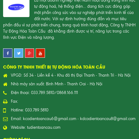
Là một doanh nghiệp Việt Nam hoạt động trong lĩnh vực
tự động hoá, hệ thống điện… đang tích cực đóng góp
một phần công sức vào sự nghiệp phát triển kinh tế của
đất nước. Với sự định hướng đúng đắn và mục tiêu
phấn đấu vì sự phát triển chung, trong quá trình hoạt động, Công ty TNHH
Tự Động Hóa Toàn Cầu đã khẳng định được vị trí, năng lực trong các
lĩnh vực Điện và năng lượng.
CÔNG TY TNHH THIẾT BỊ TỰ ĐỘNG HÓA TOÀN CẦU
VPGD: Số 34 - Liền kề 4 - Khu đô thị Đại Thanh - Thanh Trì - Hà Nội
Nhà máy sản xuất: Bình Minh - Thanh Oai - Hà Nội
Điện thoại: 033.789.5810/0868.166.111
Fax:
Hotline: 033.789.5810
Email:
kcodientoancau6@gmail.com
-
kdcodientoancau8@gmail.com
Website:
tudientoancau.com