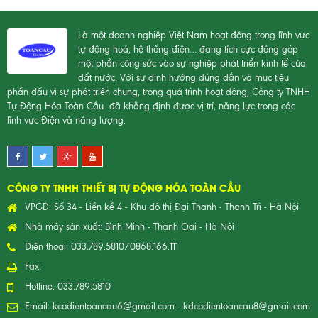
Là một doanh nghiệp Việt Nam hoạt động trong lĩnh vực
tự động hoá, hệ thống điện… đang tích cực đóng góp
một phần công sức vào sự nghiệp phát triển kinh tế của
đất nước. Với sự định hướng đúng đắn và mục tiêu
phấn đấu vì sự phát triển chung, trong quá trình hoạt động, Công ty TNHH
Tự Động Hóa Toàn Cầu đã khẳng định được vị trí, năng lực trong các
lĩnh vực Điện và năng lượng.
CÔNG TY TNHH THIẾT BỊ TỰ ĐỘNG HÓA TOÀN CẦU
VPGD: Số 34 - Liền kề 4 - Khu đô thị Đại Thanh - Thanh Trì - Hà Nội
Nhà máy sản xuất: Bình Minh - Thanh Oai - Hà Nội
Điện thoại: 033.789.5810/0868.166.111
Fax:
Hotline: 033.789.5810
Email:
kcodientoancau6@gmail.com
-
kdcodientoancau8@gmail.com