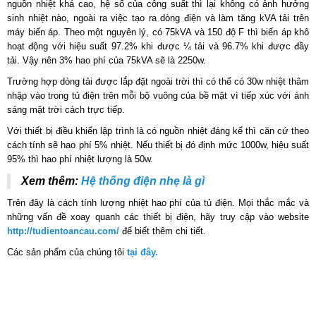
nguồn nhiệt khá cao, hệ số của công suất thì lại không có ảnh hưởng
sinh nhiệt nào, ngoài ra việc tạo ra dòng điện và làm tăng kVA tải trên
máy biến áp. Theo một nguyên lý, có 75kVA và 150 độ F thì biến áp khô
hoạt động với hiệu suất 97.2% khi được ¼ tải và 96.7% khi được đầy
tải. Vậy nên 3% hao phí của 75kVA sẽ là 2250w.
Trường hợp dòng tải được lắp đặt ngoài trời thì có thể có 30w nhiệt thâm
nhập vào trong tủ điện trên mỗi bộ vuông của bề mặt vì tiếp xúc với ánh
sáng mặt trời cách trực tiếp.
Với thiết bị điều khiển lập trình là có nguồn nhiệt đáng kể thì căn cứ theo
cách tính sẽ hao phí 5% nhiệt. Nếu thiết bị đó định mức 1000w, hiệu suất
95% thì hao phí nhiệt lượng là 50w.
Xem thêm:
Hệ thống điện nhẹ là gì
Trên đây là cách tính lượng nhiệt hao phí của tủ điện. Mọi thắc mắc và
những vấn đề xoay quanh các thiết bị điện, hãy truy cập vào website
http://tudientoancau.com/
để biết thêm chi tiết.
Các sản phẩm của chúng tôi
tại đây.